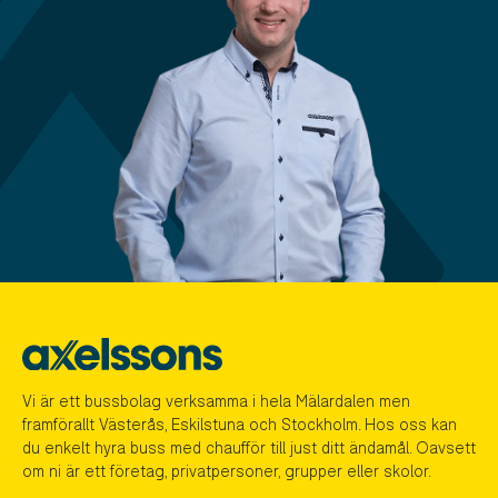
Vi är ett bussbolag verksamma i hela Mälardalen men
framförallt Västerås, Eskilstuna och Stockholm. Hos oss kan
du enkelt hyra buss med chaufför till just ditt ändamål. Oavsett
om ni är ett företag, privatpersoner, grupper eller skolor.