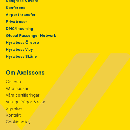
Kongress & event
Konferens
Airport transfer
Privatresor
DMC/Incoming
Global Passenger Network
Hyra buss Örebro
Hyra buss Viby
Hyra buss Skåne
Om Axelssons
Om oss
Våra bussar
Våra certifieringar
Vanliga frågor & svar
Styrelse
Kontakt
Cookiepolicy