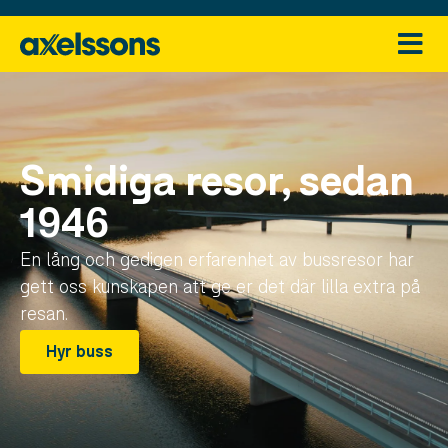
Smidiga resor, sedan
1946
En lång och gedigen erfarenhet av bussresor har
gett oss kunskapen att ge er det där lilla extra på
resan.
Hyr buss