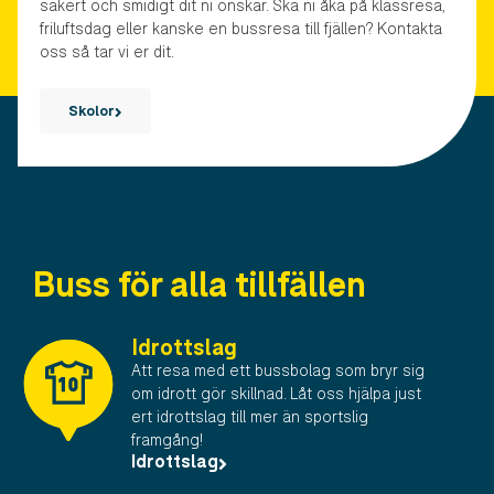
säkert och smidigt dit ni önskar. Ska ni åka på klassresa,
friluftsdag eller kanske en bussresa till fjällen? Kontakta
oss så tar vi er dit.
Skolor
Buss för alla tillfällen
Idrottslag
Att resa med ett bussbolag som bryr sig
om idrott gör skillnad. Låt oss hjälpa just
ert idrottslag till mer än sportslig
framgång!
Idrottslag