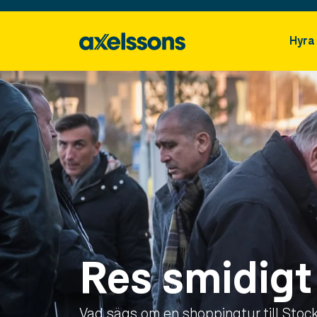
Hyra
Res smidigt
Vad sägs om en shoppingtur till Stockh