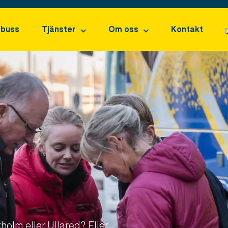
 buss
Tjänster
Om oss
Kontakt
olm eller Ullared? Eller