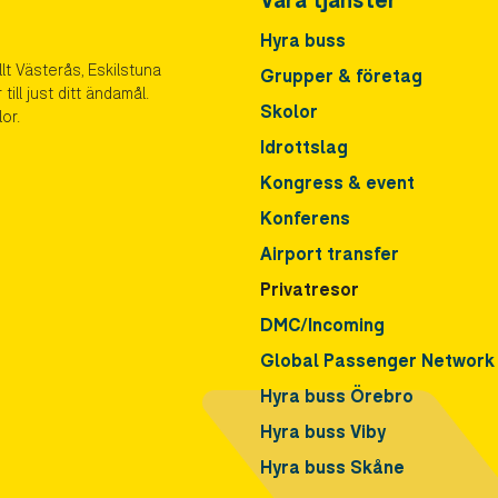
Våra tjänster
Hyra buss
lt Västerås, Eskilstuna
Grupper & företag
ll just ditt ändamål.
Skolor
or.
Idrottslag
Kongress & event
Konferens
Airport transfer
Privatresor
DMC/Incoming
Global Passenger Network
Hyra buss Örebro
Hyra buss Viby
Hyra buss Skåne