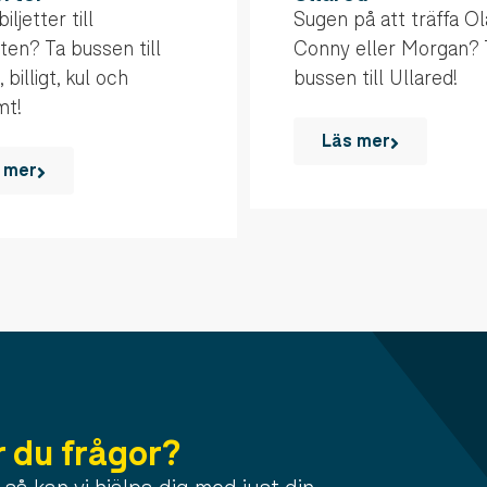
iljetter till
Sugen på att träffa Ol
ten? Ta bussen till
Conny eller Morgan? 
 billigt, kul och
bussen till Ullared!
mt!
Läs mer
 mer
r du frågor?