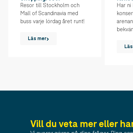
Resor till Stockholm och
Har ni b
Mall of Scandinavia med
konser
buss varje lördag året runt!
arenan,
bekvä
Läs mer
Läs
Vill du veta mer eller ha