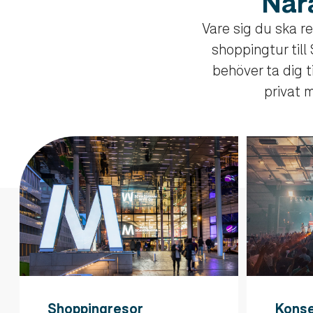
Nära
Vare sig du ska r
shoppingtur till
behöver ta dig ti
privat m
Shoppingresor
Konse