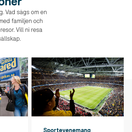
ioner
ig. Vad sägs om en
 med familjen och
esor. Vill ni resa
sällskap.
Sportevenemang