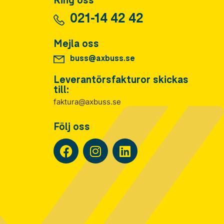
Ring oss
021-14 42 42
Mejla oss
buss@axbuss.se
Leverantörsfakturor skickas
till:
faktura@axbuss.se
Följ oss