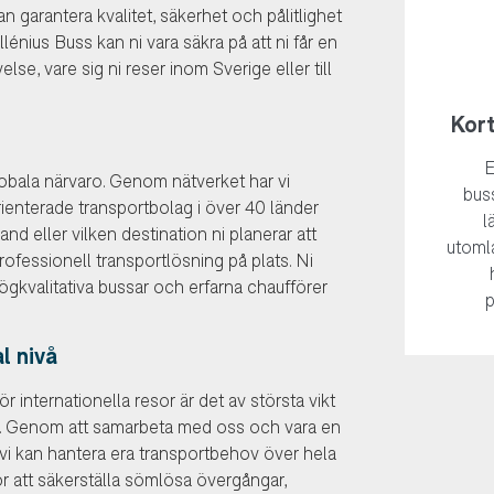
garantera kvalitet, säkerhet och pålitlighet
lénius Buss kan ni vara säkra på att ni får en
se, vare sig ni reser inom Sverige eller till
Kor
E
bala närvaro. Genom nätverket har vi
bus
rienterade transportbolag i över 40 länder
l
and eller vilken destination ni planerar att
utoml
professionell transportlösning på plats. Ni
av högkvalitativa bussar och erfarna chaufförer
p
l nivå
 internationella resor är det av största vikt
ng. Genom att samarbeta med oss och vara en
 vi kan hantera era transportbehov över hela
r att säkerställa sömlösa övergångar,