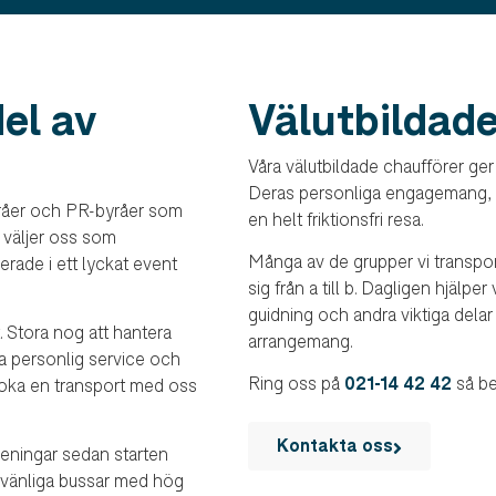
del av
Välutbildade
Våra välutbildade chaufförer ger
Deras personliga engagemang, 
yråer och PR-byråer som
en helt friktionsfri resa.
e väljer oss som
Många av de grupper vi transpor
gerade i ett lyckat event
sig från a till b. Dagligen hjälpe
guidning och andra viktiga delar 
t. Stora nog att hantera
arrangemang.
da personlig service och
Ring oss på
021-14 42 42
så ber
 boka en transport med oss
Kontakta oss
reningar sedan starten
jövänliga bussar med hög