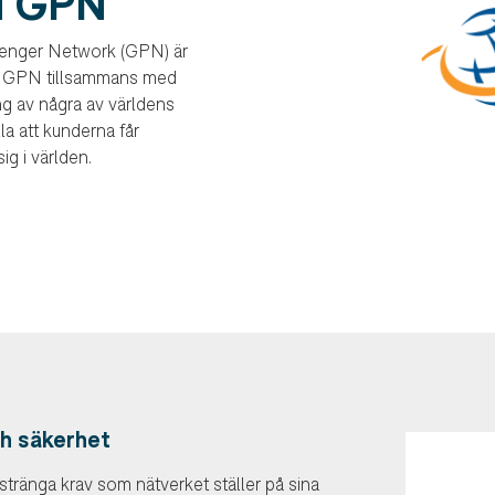
i GPN
senger Network (GPN) är
era GPN tillsammans med
g av några av världens
la att kunderna får
g i världen.
ch säkerhet
 stränga krav som nätverket ställer på sina