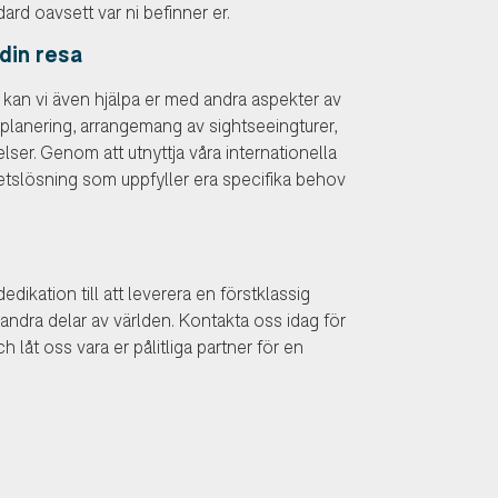
rd oavsett var ni befinner er.
din resa
 kan vi även hjälpa er med andra aspekter av
ikplanering, arrangemang av sightseeingturer,
r. Genom att utnyttja våra internationella
etslösning som uppfyller era specifika behov
edikation till att leverera en förstklassig
 andra delar av världen. Kontakta oss idag för
h låt oss vara er pålitliga partner för en