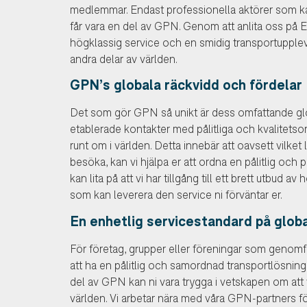
medlemmar. Endast professionella aktörer som kan 
får vara en del av GPN. Genom att anlita oss på El
högklassig service och en smidig transportupplevel
andra delar av världen.
GPN’s globala räckvidd och fördelar
Det som gör GPN så unikt är dess omfattande glo
etablerade kontakter med pålitliga och kvalitetso
runt om i världen. Detta innebär att oavsett vilket l
besöka, kan vi hjälpa er att ordna en pålitlig och 
kan lita på att vi har tillgång till ett brett utbud 
som kan leverera den service ni förväntar er.
En enhetlig servicestandard på globa
För företag, grupper eller föreningar som genomför
att ha en pålitlig och samordnad transportlösni
del av GPN kan ni vara trygga i vetskapen om att
världen. Vi arbetar nära med våra GPN-partners fö