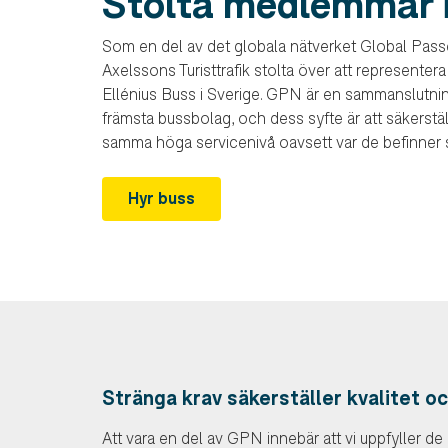
Stolta medlemmar 
Som en del av det globala nätverket Global Pas
Axelssons Turisttrafik stolta över att represent
Ellénius Buss i Sverige. GPN är en sammanslutnin
främsta bussbolag, och dess syfte är att säkerstäl
samma höga servicenivå oavsett var de befinner si
Hyr buss
Stränga krav säkerställer kvalitet o
Att vara en del av GPN innebär att vi uppfyller de