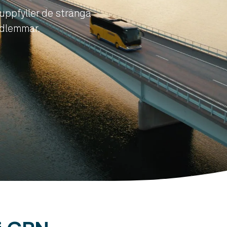
 uppfyller de stränga
edlemmar.