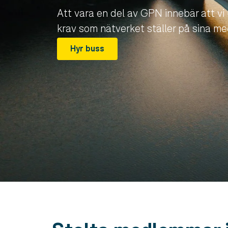
Att vara en del av GPN innebär att vi
krav som nätverket ställer på sina m
Hyr buss